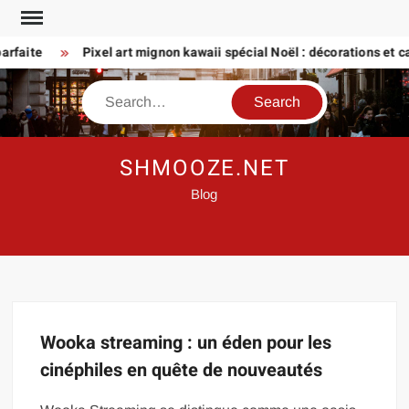
Skip
to
rfaite
Pixel art mignon kawaii spécial Noël : décorations et car
content
Search
SHMOOZE.NET
Blog
Wooka streaming : un éden pour les
cinéphiles en quête de nouveautés