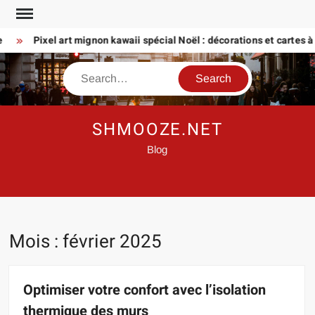
Skip
to
Pixel art mignon kawaii spécial Noël : décorations et cartes à crée
content
Search
SHMOOZE.NET
Blog
Mois :
février 2025
Optimiser votre confort avec l’isolation
thermique des murs