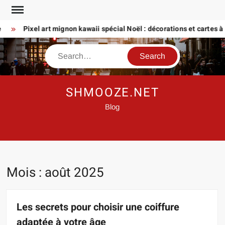
Skip
to
Pixel art mignon kawaii spécial Noël : décorations et cartes à crée
content
Search
SHMOOZE.NET
Blog
Mois :
août 2025
Les secrets pour choisir une coiffure
adaptée à votre âge