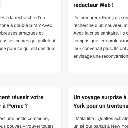
!
rédacteur Web !
es à la recherche d’un
De nombreux Français sont
hone à double SIM ? Avec
recherche d’un nouveau mé
mbreuses arnaques et
Avec la crise sanitaire, ils 
fausses copies qui pullulent
compris que leur professio
toile pour ce qui est des dual
leur convenait plus. Ils ont 
envisagé une reconversio
nt réussir votre
Un voyage surprise 
r à Pornic ?
York pour un trentena
 est une petite commune,
Meta title : Quelles activit
us pouvez y trouver toutes
un séjour parfait à New Yo