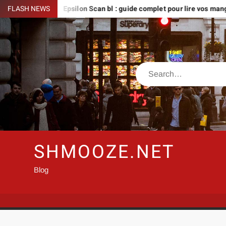
Skip
réer
FLASH NEWS
Epsilon Scan bl : guide complet pour lire vos mangas en li
to
content
Search
SHMOOZE.NET
Blog