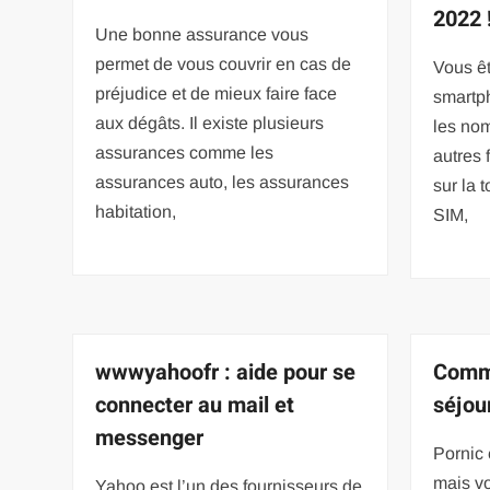
2022 
Une bonne assurance vous
permet de vous couvrir en cas de
Vous êt
préjudice et de mieux faire face
smartp
aux dégâts. Il existe plusieurs
les no
assurances comme les
autres 
assurances auto, les assurances
sur la 
habitation,
SIM,
wwwyahoofr : aide pour se
Comme
connecter au mail et
séjou
messenger
Pornic
mais vo
Yahoo est l’un des fournisseurs de