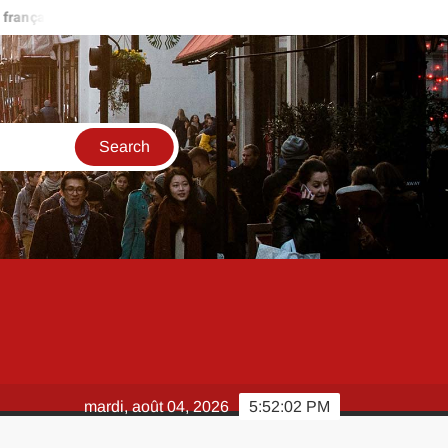
 rapidement ?
Scan One Punch Man 286 VF : quelles plateformes
mardi, août 04, 2026
5:52:03 PM