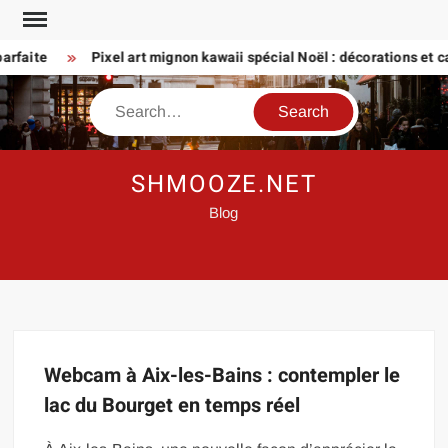
Skip
to
rfaite
Pixel art mignon kawaii spécial Noël : décorations et car
content
Search
SHMOOZE.NET
Blog
Webcam à Aix-les-Bains : contempler le
lac du Bourget en temps réel