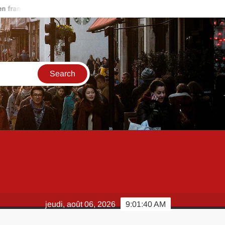
ais rapidement ?
Scan One Punch Man 286 VF : quelles platefor
jeudi, août 06, 2026
9:01:41 AM