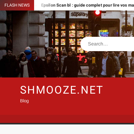
Skip
à créer
FLASH NEWS
Epsilon Scan bl : guide complet pour lire vos mangas en
to
content
Search
SHMOOZE.NET
Blog