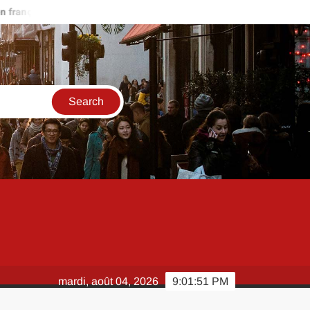
ais rapidement ?
Scan One Punch Man 286 VF : quelles plateform
mardi, août 04, 2026
9:01:52 PM