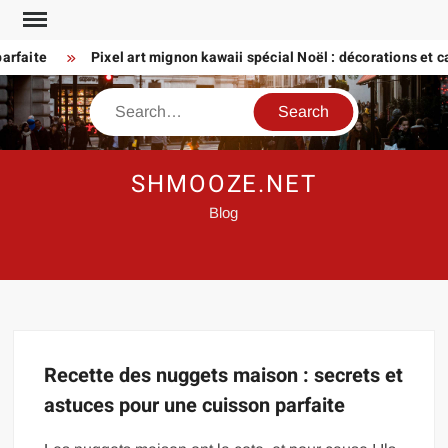
Skip
to
rfaite
Pixel art mignon kawaii spécial Noël : décorations et car
content
Search
SHMOOZE.NET
Blog
Recette des nuggets maison : secrets et
astuces pour une cuisson parfaite