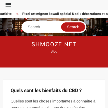
Skip
to
arfaite
Pixel art mignon kawaii spécial Noël : décorations et ca
content
Search
SHMOOZE.NET
Blog
Quels sont les bienfaits du CBD ?
Quelles sont les choses importantes à connaître à
propos du cannabidiol, l’une des molécules