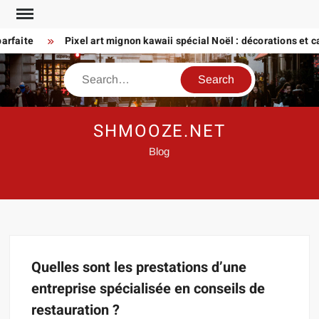
Skip
to
rfaite
Pixel art mignon kawaii spécial Noël : décorations et car
content
Search
SHMOOZE.NET
Blog
Quelles sont les prestations d’une
entreprise spécialisée en conseils de
restauration ?