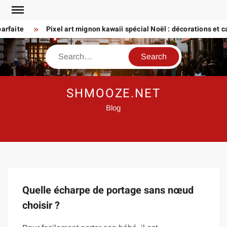
Skip
to
rfaite
Pixel art mignon kawaii spécial Noël : décorations et car
content
Search
SHMOOZE.NET
Blog
Quelle écharpe de portage sans nœud
choisir ?