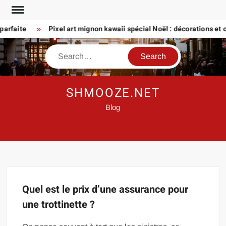
Skip
to
arfaite
Pixel art mignon kawaii spécial Noël : décorations et ca
content
Search
SHMOOZE.NET
Blog
Quel est le prix d’une assurance pour
une trottinette ?