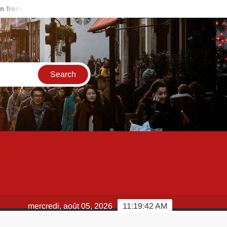
ais rapidement ?
Scan One Punch Man 286 VF : quelles plateform
mercredi, août 05, 2026
11:19:43 AM