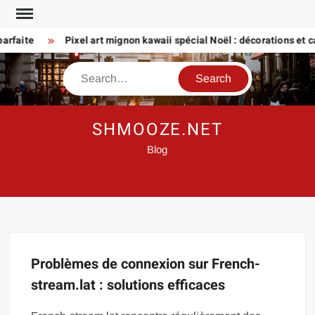
Skip
to
arfaite
Pixel art mignon kawaii spécial Noël : décorations et ca
content
Search
SHMOOZE.NET
Blog
Problèmes de connexion sur French-
stream.lat : solutions efficaces