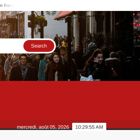
ais rapidement ?
Scan One Punch Man 286 VF : quelles plateform
mercredi, août 05, 2026
10:29:56 AM