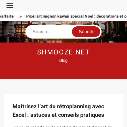
Skip
to
arfaite
Pixel art mignon kawaii spécial Noël : décorations et ca
content
Search
SHMOOZE.NET
Blog
Maîtrisez l’art du rétroplanning avec
Excel : astuces et conseils pratiques