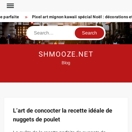
Skip
to
 parfaite
Pixel art mignon kawaii spécial Noël : décorations et 
content
Search
SHMOOZE.NET
Blog
L’art de concocter la recette idéale de
nuggets de poulet