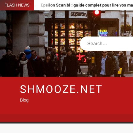
Skip
à créer
FLASH NEWS
Epsilon Scan bl : guide complet pour lire vos mangas en
to
content
Search
SHMOOZE.NET
Blog