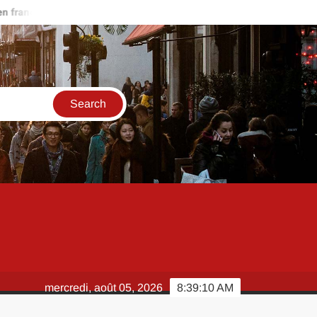
ais rapidement ?
Scan One Punch Man 286 VF : quelles platefor
mercredi, août 05, 2026
8:39:11 AM