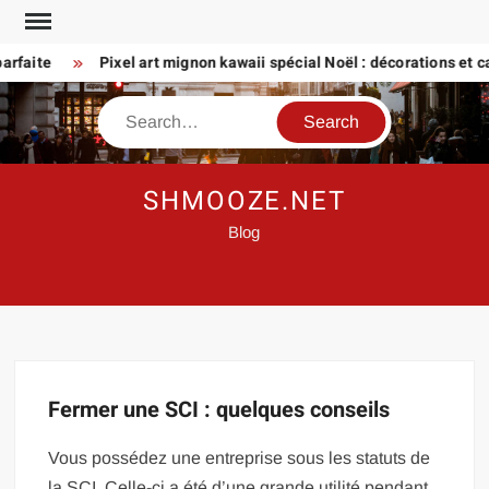
Skip
to
rfaite
Pixel art mignon kawaii spécial Noël : décorations et car
content
Search
SHMOOZE.NET
Blog
Fermer une SCI : quelques conseils
Vous possédez une entreprise sous les statuts de
la SCI. Celle-ci a été d’une grande utilité pendant