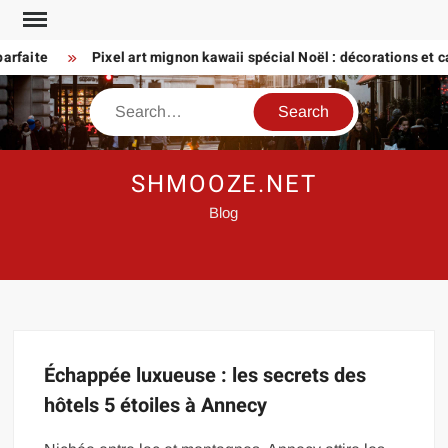
Skip
to
arfaite
Pixel art mignon kawaii spécial Noël : décorations et ca
content
Search
SHMOOZE.NET
Blog
Échappée luxueuse : les secrets des
hôtels 5 étoiles à Annecy