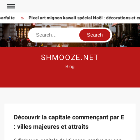
Skip
to
rfaite
Pixel art mignon kawaii spécial Noël : décorations et car
content
Search
SHMOOZE.NET
Blog
Découvrir la capitale commençant par E
: villes majeures et attraits