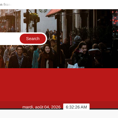
ais rapidement ?
Scan One Punch Man 286 VF : quelles plateform
mardi, août 04, 2026
6:32:27 AM