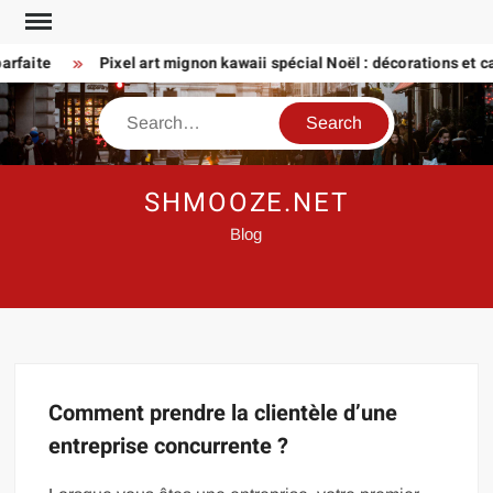
Skip
to
rfaite
Pixel art mignon kawaii spécial Noël : décorations et car
content
Search
SHMOOZE.NET
Blog
Comment prendre la clientèle d’une
entreprise concurrente ?