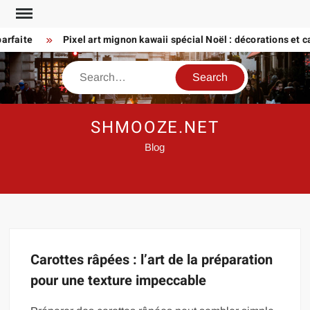
Skip
to
rfaite
Pixel art mignon kawaii spécial Noël : décorations et car
content
Search
SHMOOZE.NET
Blog
Carottes râpées : l’art de la préparation
pour une texture impeccable