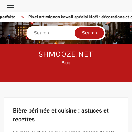
Skip
to
arfaite
Pixel art mignon kawaii spécial Noël : décorations et ca
content
Search
SHMOOZE.NET
Blog
Bière périmée et cuisine : astuces et
recettes