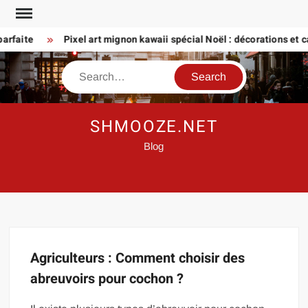
Skip
to
arfaite
Pixel art mignon kawaii spécial Noël : décorations et ca
content
Search
SHMOOZE.NET
Blog
Agriculteurs : Comment choisir des
abreuvoirs pour cochon ?