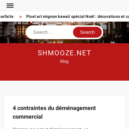
Skip
to
rfaite
Pixel art mignon kawaii spécial Noël : décorations et car
content
Search
SHMOOZE.NET
Blog
4 contraintes du déménagement
commercial