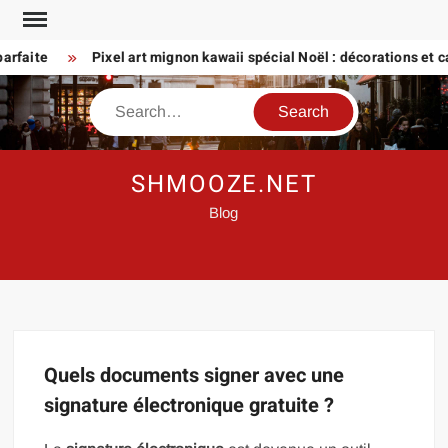
Skip
to
rfaite
Pixel art mignon kawaii spécial Noël : décorations et car
content
Search
SHMOOZE.NET
Blog
Quels documents signer avec une
signature électronique gratuite ?