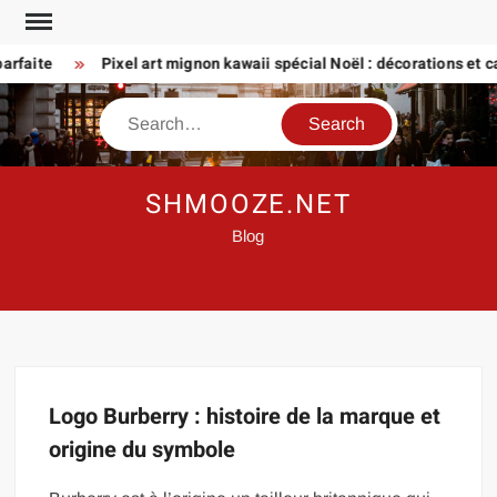
Skip
to
arfaite
Pixel art mignon kawaii spécial Noël : décorations et ca
content
Search
SHMOOZE.NET
Blog
Logo Burberry : histoire de la marque et
origine du symbole